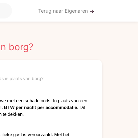
Terug naar Eigenaren
arrow_forward
an borg?
s in plaats van borg?
e met een schadefonds. In plaats van een 
cl. BTW per nacht per accommodatie
. Dit 
n te dekken.
fieke gast is veroorzaakt. Met het 