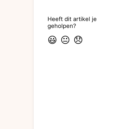
Heeft dit artikel je
geholpen?
😃
😐
😞