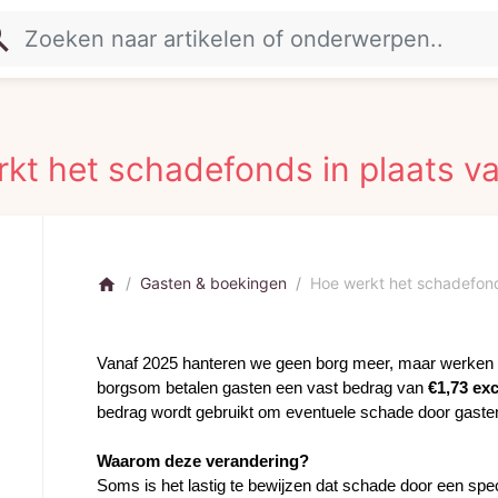
rch
kt het schadefonds in plaats v
Gasten & boekingen
Hoe werkt het schadefond
home
Vanaf 2025 hanteren we geen borg meer, maar werken w
borgsom betalen gasten een vast bedrag van 
€1,73 ex
bedrag wordt gebruikt om eventuele schade door gaste
Waarom deze verandering? 
Soms is het lastig te bewijzen dat schade door een speci