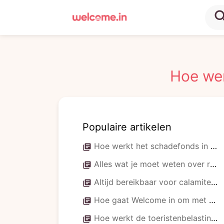
sea
Hoe wer
Populaire artikelen
Hoe werkt het schadefonds in plaats van borg?
library_books
Alles wat je moet weten over reviews en klachten: zo zorgen we samen voor de beste ervaring!
library_books
Altijd bereikbaar voor calamiteiten: jouw gasten in goede handen!
library_books
Hoe gaat Welcome in om met annuleringen?
library_books
Hoe werkt de toeristenbelasting en -vergoeding?
library_books