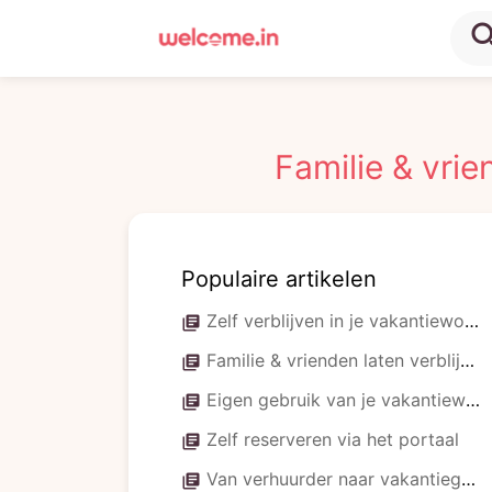
sea
Familie & vrie
Populaire artikelen
Zelf verblijven in je vakantiewoning? Dit zijn de spelregels
library_books
Familie & vrienden laten verblijven in je woning: zo werkt het
library_books
Eigen gebruik van je vakantiewoning: hoe zit het met belasting?
library_books
Zelf reserveren via het portaal
library_books
Van verhuurder naar vakantieganger: zo boek je je eigen verblijf
library_books