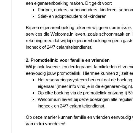
een eigenarenboeking maken. Dit geldt voor:
Partner, ouders, schoonouders, kinderen, schoo
Stief- en adoptieouders of -kinderen
Bij een eigenarenboeking rekenen wij geen commissie. Je
services die Welcome.in levert, zoals schoonmaak en lin
rekening mee dat wij bij eigenarenboekingen geen gasts
incheck of 24/7 calamiteitendienst.
2. Promotielink: voor familie en vrienden
Wil je ook tweede- en derdegraads familieleden of vriend
eenvoudig jouw promotielink. Hiermee kunnen zij zelf 
Het reserveringssysteem herkent dat de boeking vi
eigenaar’ (meer info vind je in de eigenaren-login)
Op elke boeking via de promotielink ontvang jij 
Welcome.in levert bij deze boekingen alle regulie
Op deze manier kunnen familie en vrienden eenvoudig van j
van extra voordelen!