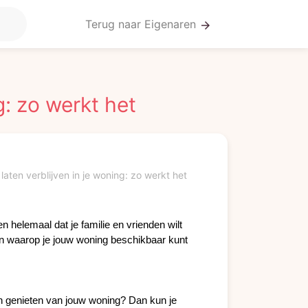
Terug naar Eigenaren
arrow_forward
g: zo werkt het
laten verblijven in je woning: zo werkt het
en helemaal dat je familie en vrienden wilt 
n waarop je jouw woning beschikbaar kunt 
ten genieten van jouw woning? Dan kun je 