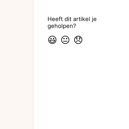
Heeft dit artikel je
geholpen?
😃
😐
😞