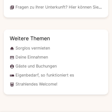
Fragen zu Ihrer Unterkunft? Hier können Sie sich melden!
library_books
Weitere Themen
Sorglos vermieten
home
Deine Einnahmen
credit_card
Gäste und Buchungen
account_circle
Eigenbedarf, so funktioniert es
airline_seat_individual_suite
Strahlendes Welcome!
local_drink